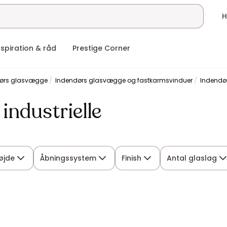
nspiration & råd
Prestige Corner
dørs glasvægge
Indendørs glasvægge og fastkarmsvinduer
Indendør
industrielle
øjde
Åbningssystem
Finish
Antal glaslag