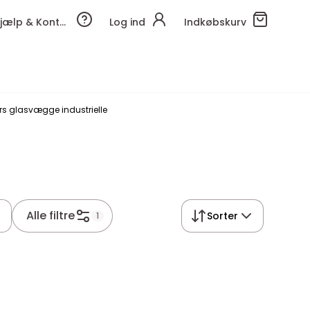
Hjælp & Kontakt
Log ind
Indkøbskurv
s glasvægge industrielle
Alle filtre
Sorter
1